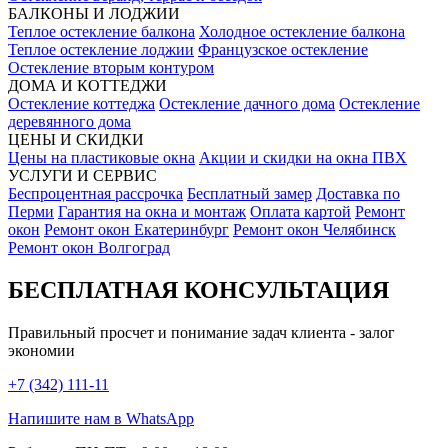
БАЛКОНЫ И ЛОДЖИИ
Теплое остекление балкона
Холодное остекление балкона
Теплое остекление лоджии
Французское остекление
Остекление вторым контуром
ДОМА И КОТТЕДЖИ
Остекление коттеджа
Остекление дачного дома
Остекление
деревянного дома
ЦЕНЫ И СКИДКИ
Цены на пластиковые окна
Акции и скидки на окна ПВХ
УСЛУГИ И СЕРВИС
Беспроцентная рассрочка
Бесплатный замер
Доставка по
Перми
Гарантия на окна и монтаж
Оплата картой
Ремонт
окон
Ремонт окон Екатеринбург
Ремонт окон Челябинск
Ремонт окон Волгоград
БЕСПЛАТНАЯ КОНСУЛЬТАЦИЯ
Правильный просчет и понимание задач клиента - залог
экономии
+7 (342) 111-11
Напишите нам в WhatsApp