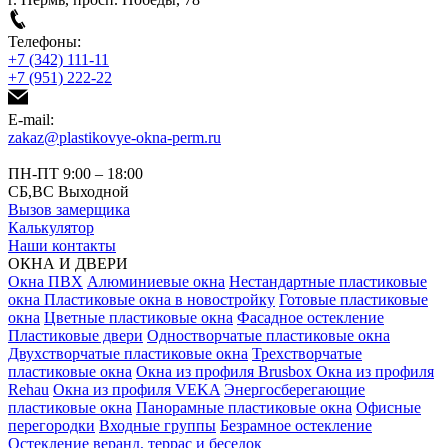
Телефоны:
+7 (342) 111-11
+7 (951) 222-22
E-mail:
zakaz@plastikovye-okna-perm.ru
ПН-ПТ 9:00 – 18:00
СБ,ВС Выходной
Вызов замерщика
Калькулятор
Наши контакты
ОКНА И ДВЕРИ
Окна ПВХ
Алюминиевые окна
Нестандартные пластиковые
окна
Пластиковые окна в новостройку
Готовые пластиковые
окна
Цветные пластиковые окна
Фасадное остекление
Пластиковые двери
Одностворчатые пластиковые окна
Двухстворчатые пластиковые окна
Трехстворчатые
пластиковые окна
Окна из профиля Brusbox
Окна из профиля
Rehau
Окна из профиля VEKA
Энергосберегающие
пластиковые окна
Панорамные пластиковые окна
Офисные
перегородки
Входные группы
Безрамное остекление
Остекление веранд, террас и беседок